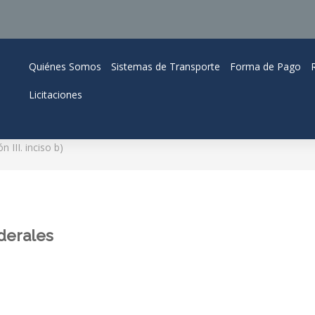
Quiénes Somos
Sistemas de Transporte
Forma de Pago
Licitaciones
n III. inciso b)
derales