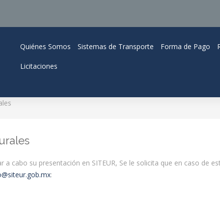
Quiénes Somos
Sistemas de Transporte
Forma de Pago
Licitaciones
ales
urales
ar a cabo su presentación en SITEUR, Se le solicita que en caso de es
@siteur.gob.mx
: