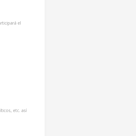
ticipará el
icos, etc. así