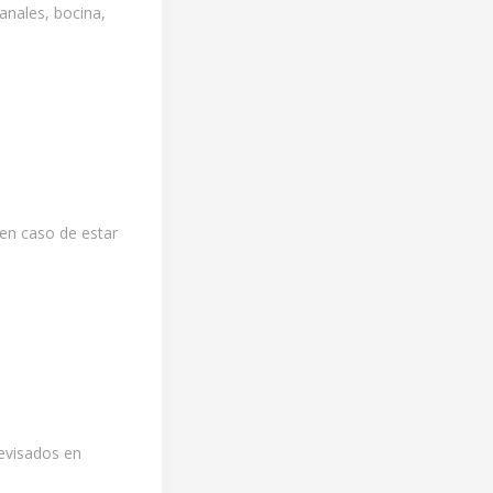
anales, bocina,
 en caso de estar
evisados en