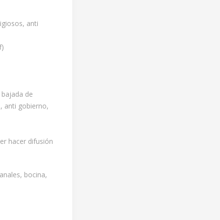
giosos, anti
f)
n bajada de
 anti gobierno,
er hacer difusión
anales, bocina,