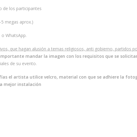
 de los participantes
2-5 megas aprox.)
b o WhatsApp.
s, que hagan alusión a temas religiosos, anti gobierno, partidos polí
importante mandar la imagen con los requisitos que se solicita
iales de su evento.
as el artista utilice velcro, material con que se adhiere la fotog
 mejor instalación