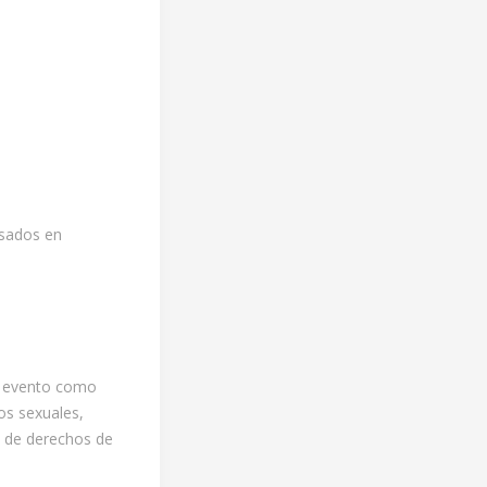
isados en
el evento como
os sexuales,
re de derechos de