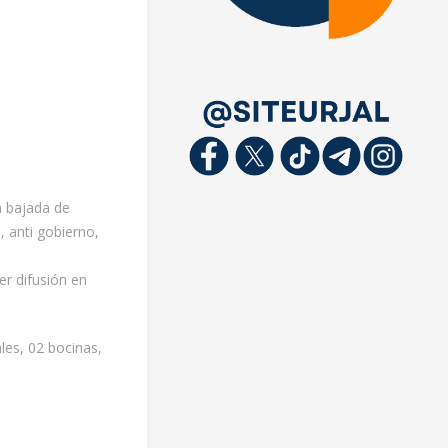
n bajada de
 anti gobierno,
er difusión en
les, 02 bocinas,