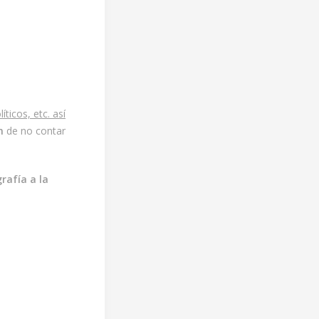
ticos, etc. así
n
de no contar
rafía a la