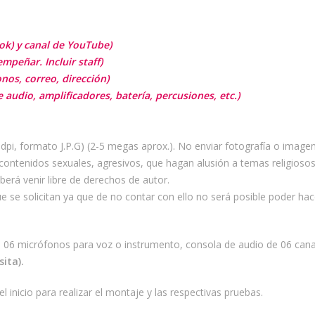
ook) y canal de YouTube)
peñar. Incluir staff)
nos, correo, dirección)
audio, amplificadores, batería, percusiones, etc.)
dpi, formato J.P.G) (2-5 megas aprox.). No enviar fotografía o image
ntenidos sexuales, agresivos, que hagan alusión a temas religiosos,
berá venir libre de derechos de autor.
 se solicitan ya que de no contar con ello no será posible poder hac
s, 06 micrófonos para voz o instrumento, consola de audio de 06 cana
ita).
inicio para realizar el montaje y las respectivas pruebas.