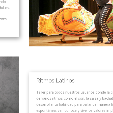
ando
dultos.
eves
Ritmos Latinos
Taller para todos nuestros usuarios donde la 
de varios ritmos como el son, la salsa y bachat
desarrollar tu habilidad para bailar de manera li
espontánea, ven conoce y vive los valores implí