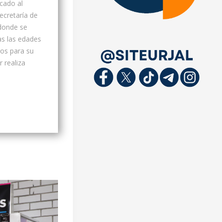
cado al
ecretaría de
 donde se
as las edades
os para su
 realiza