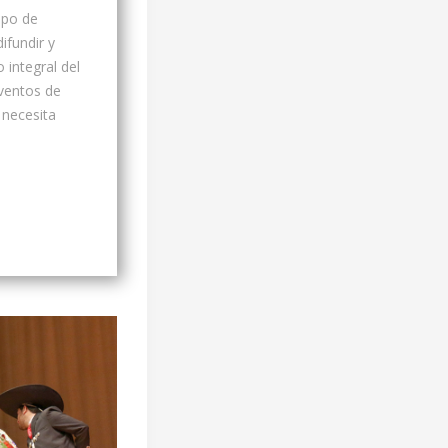
upo de
ifundir y
 integral del
ventos de
 necesita