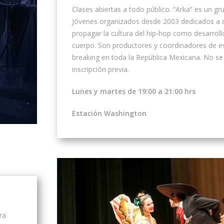
Clases abiertas a todo público. “Arka” es un gr
Jóvenes organizados desde 2003 dedicados a d
propagar la cultura del hip-hop como desarrollo
cuerpo. Son productores y coordinadores de e
breaking en toda la República Mexicana. No se
inscripción previa.
Lunes y martes de 19:00 a 21:00 hrs
Estación Washington
ra