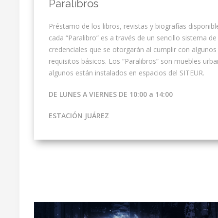
Paralibros
Préstamo de los libros, revistas y biografías disponibl
cada “Paralibro” es a través de un sencillo sistema de
credenciales que se otorgarán al cumplir con algunos
requisitos básicos. Los “Paralibros” son muebles urb
algunos están instalados en espacios del SITEUR.
DE LUNES A VIERNES DE 10:00 a 14:00
ESTACIÓN JUÁREZ