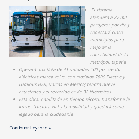
El sistema
atenderá a 27 mil
pasajeros por día y
conectará cinco
municipios para
mejorar la
conectividad de la
metrópoli tapatía
Operará una flota de 41 unidades 100 por ciento
eléctricas marca Volvo, con modelos 7800 Electric y
Luminus BZR, únicas en México; tendrá nueve
estaciones y el recorrido es de 32 kilómetros
Esta obra, habilitada en tiempo récord, transforma la
infraestructura vial y la movilidad y quedará como
legado para la ciudadanía
Continuar Leyendo