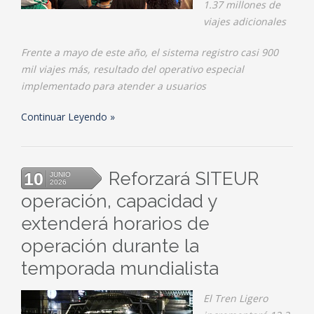
1.37 millones de
viajes adicionales
Frente a mayo de este año, el sistema registro casi 900
mil viajes más, resultado del operativo especial
implementado para atender a usuarios
Continuar Leyendo
Reforzará SITEUR
10
JUNIO
2026
operación, capacidad y
extenderá horarios de
operación durante la
temporada mundialista
El Tren Ligero