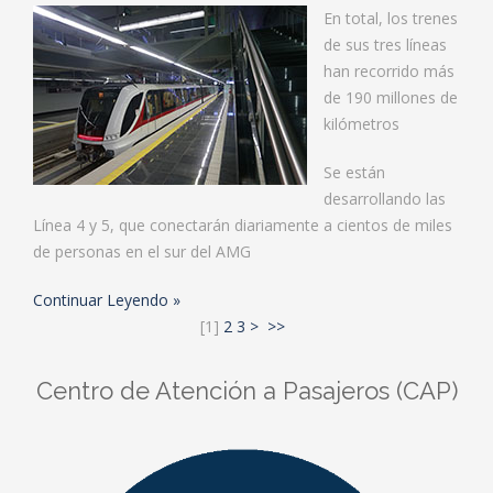
En total, los trenes
de sus tres líneas
han recorrido más
de 190 millones de
kilómetros
Se están
desarrollando las
Línea 4 y 5, que conectarán diariamente a cientos de miles
de personas en el sur del AMG
Continuar Leyendo
[
1
]
2
3
>
>>
Centro de Atención a Pasajeros (CAP)