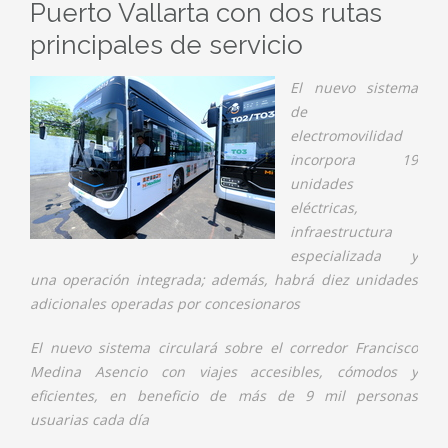
Puerto Vallarta con dos rutas
principales de servicio
El nuevo sistema
de
electromovilidad
incorpora 19
unidades
eléctricas,
infraestructura
especializada y
una operación integrada; además, habrá diez unidades
adicionales operadas por concesionaros
El nuevo sistema circulará sobre el corredor Francisco
Medina Asencio con viajes accesibles, cómodos y
eficientes, en beneficio de más de 9 mil personas
usuarias cada día