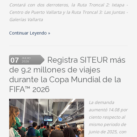
Contará con dos derroteros, la Ruta Troncal 2: Ixtapa -
Centro de Puerto Vallarta y la Ruta Troncal 3: Las Juntas -
Galerías Vallarta
Continuar Leyendo
Registra SITEUR más
07
JULIO
2026
de 9.2 millones de viajes
durante la Copa Mundial de la
FIFA™ 2026
La demanda
aumentó 14.08 por
ciento respecto al
mismo periodo de
junio de 2025, con