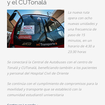
y el CUTonalá
La nueva ruta
opera con ocho
nuevas unidades y
una frecuencia de
paso de 15
minutos, en un
horario de 4:30 a
23:30 horas
Se conectará la Central de Autobuses con el centro de
Tonalá y CUTonalá, beneficiando también a los pacientes
y personal del Hospital Civil de Oriente
Se continúa con el cumplimiento de compromisos para la
movilidad y transporte que se estableció con la
comunidad estudiantil universitaria