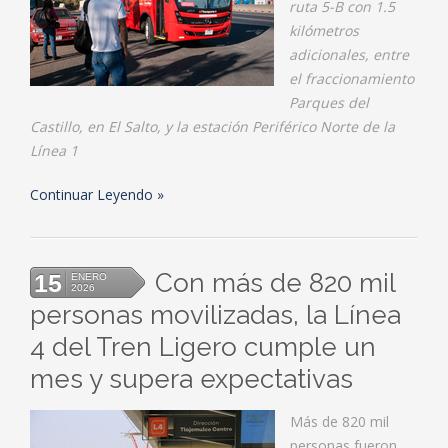
ruta 5-B con 1.5
kilómetros
adicionales, entre
el fraccionamiento
Parques del
Castillo, en El Salto, y la estación Periférico Norte de la
Línea 1
Continuar Leyendo
Con más de 820 mil
15
ENERO
2026
personas movilizadas, la Línea
4 del Tren Ligero cumple un
mes y supera expectativas
Más de 820 mil
personas fueron