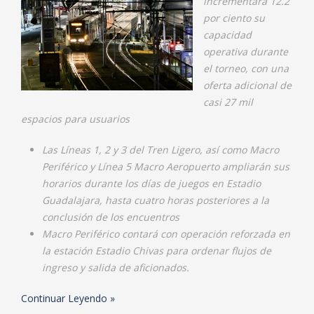
incrementará 12.2
por ciento su
capacidad
operativa durante
el torneo, con una
oferta adicional de
casi 27 mil
espacios para usuarios
Las Líneas 1, 2 y 3 del Tren Ligero, así como Macro
Periférico y Línea 5 Macro Aeropuerto ampliarán sus
horarios durante los días de juegos en Estadio
Guadalajara, hasta cuatro horas posteriores a la
conclusión de los encuentros
Macro Periférico contará con operación reforzada en
la estación Estadio Chivas para ordenar flujos de
ingreso y salida de aficionados.
Continuar Leyendo