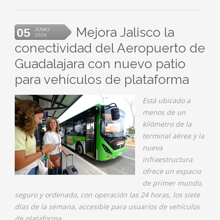
Mejora Jalisco la
05
JUNIO
2026
conectividad del Aeropuerto de
Guadalajara con nuevo patio
para vehículos de plataforma
Está ubicado a
menos de un
kilómetro de la
terminal aérea y la
nueva
infraestructura
ofrece un espacio
de primer mundo,
seguro y ordenado, con operación las 24 horas, los siete
días de la semana, accesible para usuarios de vehículos
de plataforma