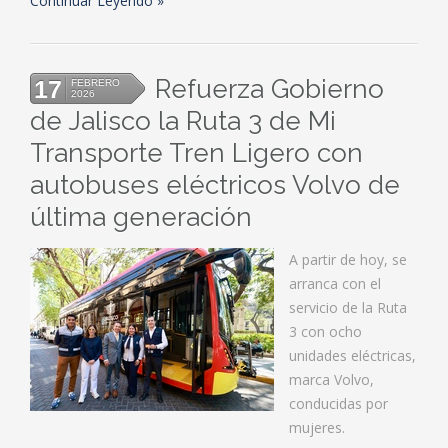
Continuar Leyendo
Refuerza Gobierno
17
FEBRERO
2026
de Jalisco la Ruta 3 de Mi
Transporte Tren Ligero con
autobuses eléctricos Volvo de
última generación
A partir de hoy, se
arranca con el
servicio de la Ruta
3 con ocho
unidades eléctricas,
marca Volvo,
conducidas por
mujeres.