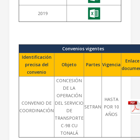
2019
Convenios vigentes
Identificación
Enlace
precisa del
Objeto
Partes
Vigencia
docume
convenio
CONCESIÓN
DE LA
OPERACIÓN
HASTA
CONVENIO DE
DEL SERVICIO
SETRAN
POR 10
COORDINACIÓN
DE
AÑOS
TRANSPORTE
C-98 CU
TONALÁ